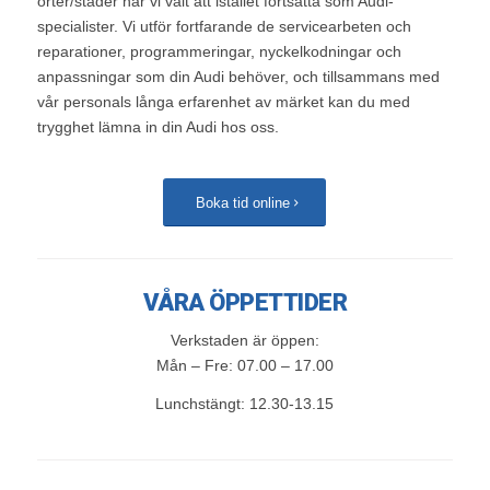
orter/städer har vi valt att istället fortsätta som Audi-
specialister. Vi utför fortfarande de servicearbeten och
reparationer, programmeringar, nyckelkodningar och
anpassningar som din Audi behöver, och tillsammans med
vår personals långa erfarenhet av märket kan du med
trygghet lämna in din Audi hos oss.
Boka tid online
VÅRA ÖPPETTIDER
Verkstaden är öppen:
Mån – Fre: 07.00 – 17.00
Lunchstängt: 12.30-13.15