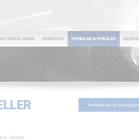
BILFÖRSÄLJNING
VERKSTAD
HYRBILAR & HYRSLÄP
BILRE
ELLER
Kontakta oss för prisuppgift
rna i Sverige.