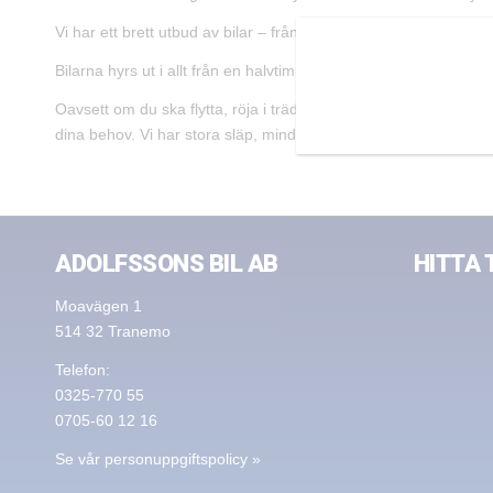
Vi har ett brett utbud av bilar – från de minsta personbilarna til
Bilarna hyrs ut i allt från en halvtimma till flera veckor efter di
Oavsett om du ska flytta, röja i trädgården eller rensa vinden ha
dina behov. Vi har stora släp, mindre släp, skåpsläp, täckta sl
ADOLFSSONS BIL AB
HITTA 
Moavägen 1
514 32 Tranemo
Telefon:
0325-770 55
0705-60 12 16
Se vår personuppgiftspolicy »