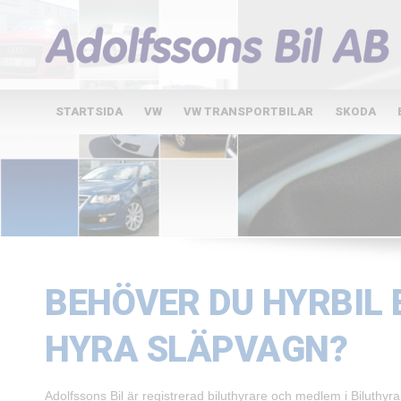
STARTSIDA
VW
VW TRANSPORTBILAR
SKODA
BEHÖVER DU HYRBIL 
HYRA SLÄPVAGN?
Adolfssons Bil är registrerad biluthyrare och medlem i Biluthyra