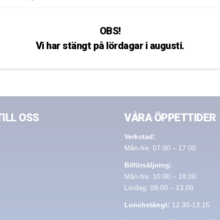
l minibussar för nio personer.
OBS!
na önskemål.
Vi har stängt på lördagar i augusti.
r vi bilsläp som täcker in
äp, nätgrindsläp m.m.
TILL OSS
VÅRA ÖPPETTIDER
Verkstad:
Mån-fre: 07.00 – 17.00
Bilförsäljning:
Mån-fre: 10.00 – 18.00
Lördag: 09.00 – 13.00
Lunchstängt:
12.30-13.15