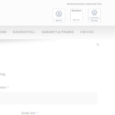
Auktoriserad verkstad för:
KOND
DÄCKHOTELL
GARANTI & FINANS
OM OSS
slag
lefon
*
Antal km
*