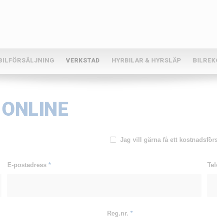
BILFÖRSÄLJNING
VERKSTAD
HYRBILAR & HYRSLÄP
BILRE
 ONLINE
Jag vill gärna få ett kostnadsför
E-postadress
*
Te
Reg.nr.
*