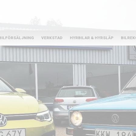
BILFÖRSÄLJNING
VERKSTAD
HYRBILAR & HYRSLÄP
BILRE