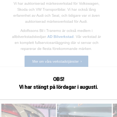
Vi har auktoriserad märkesverkstad för Volkswagen,
Skoda och VW Transportbilar. Vi har också lång
erfarenhet av Audi och Seat, och tidigare var vi även
auktoriserad märkesverkstad för Audi.
Adolfssons Bil i Tranemo är också medlem i
allbilverkstadskedjan
AD Bilverkstad
. Vår verkstad är
en komplett fullserviceanläggning där vi servar och
reparerar de flesta förekommande märken.
Mer om våra verkstadstjänster
OBS!
Vi har stängt på lördagar i augusti.
adolfssonsbil
adolfssonsbil
Maj 6
Apr 16