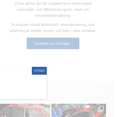
Vi har allt för din bil! I butiken finns ett komplett
reservdels- och tillbehörsprogram, däck och
drivmedelsförsäljning.
Vi erbjuder också däckhotell, rekonditionering, och
uthyrning av bilsläp, bussar och bilar i olika storlekar.
Kontakta oss vid frågor
STÄNG
adolfssonsbil
adolfssonsbil
Apr 1
Mar 23