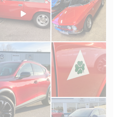
bil
adolfssonsbil
10
Mar 9
adolfssonsbil
Dec 2